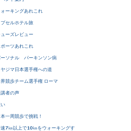
ウォーキングあれこれ
カプセルホテル旅
シューズレビュー
スポーツあれこれ
パーソナル パーキンソン病
ミヤジマ日本選手権への道
世界競歩チーム選手権 ローマ
受講者の声
想い
日本一周競歩で挑戦！
時速7㎞以上で10㎞をウォーキングす