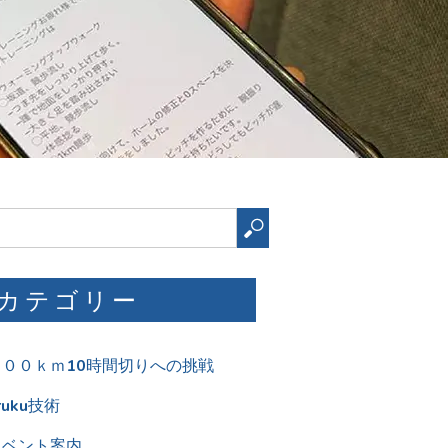
検
索
カテゴリー
１００ｋｍ10時間切りへの挑戦
ruku技術
イベント案内