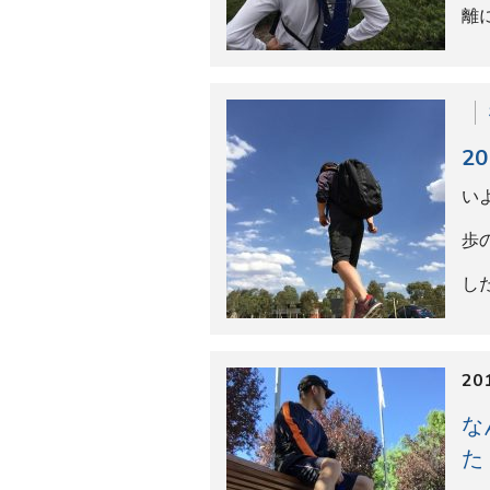
イ
け
ま
第
ー
「
歩
す