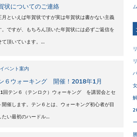
イベント案内
心者～中級者 1回のみもOK 全3回競歩講
会in代々木公園 2018年2月
心者から中級者までの競歩講習会3回コースを開催しま
！※1回の参加も可能です。1回の講習で競歩の技術を
ス…
イベント案内
心者 ウォーキング講習会in神宮外苑 2018
２月
楽に・美しく・速く」ウォーキングの競技「競歩」の
2