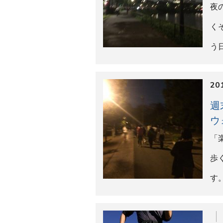
競
競
身
に
20
コ
葉
学
ン
う