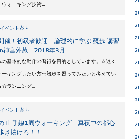
歩き抜けろ！！
2
の山手線を1周するイベントです。昼間とは違い、夜歩
2
その1番の理由は。。。「冒険」夜の都会を歩く、とい
2
日常生活では決して…
2
2
17.12.30
イベント案内
2
末夜開催 元五輪競歩選手から学ぶ 初心者
2
ォーキング講習会in神宮外苑 2018 年3月
2
楽に・美しく・速く」ウォーキングの競技「競歩」の
2
く技術を基本とした初心者向けのウォーキング教室で
2
。ウォーキング技術…
2