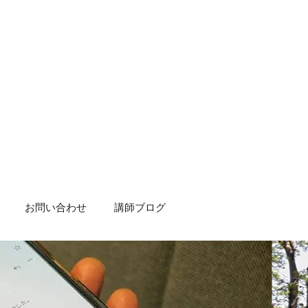
検
索
カテゴリー
１００ｋｍ10時間切りへの挑戦
ruku技術