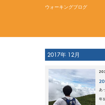
年
離
2
い
歩
し
20
な
た