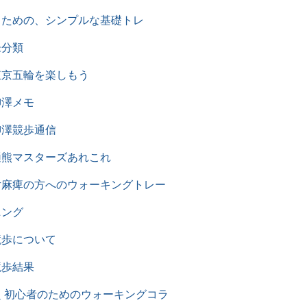
超 初心者のためのウォーキングコラ
ム
最近の投稿
リレフェス２０２４ ウォーキング
リレーにチャレンジしよう！
リ五輪 明日14:30-スタート！男
女混合競歩リレー 世界陸上競歩TV
解説者によるメダル予想と展望
2024年パリ五輪 男女混合競歩リレ
ー 男女混合競歩リレーの魅力⑤