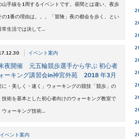
2
イベント案内
歩式ラン 講習会 2018年3月開催
2
歩式ラン(RWラン)の講習会を外苑で開催！！！競歩の
2
体動作を活用したランニング講習会です。☆膝や足首
2
ケガが多い方…
2
2
2
17.12.29
柳澤メモ
2
ーチだからこそ皆にはそれぞれに合った言
で「声」を掛けたい
2
生を指導していて思うのは、やはり、競歩・ウォーキ
2
グ講習会で教える事と明らかに大きな差がある、とい
2
事です。&nb…