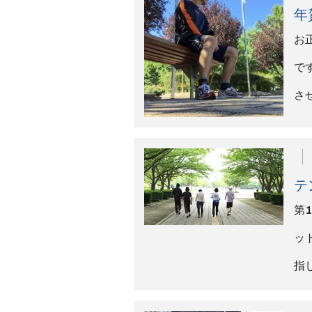
初
習
初
す
マ
初
年
「