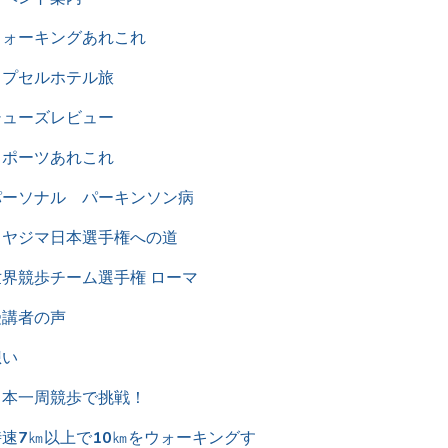
時速7㎞以上で10㎞をウォーキングす
るための、シンプルな基礎トレ
未分類
東京五輪を楽しもう
柳澤メモ
柳澤競歩通信
樋熊マスターズあれこれ
片麻痺の方へのウォーキングトレー
ニング
競歩について
競歩結果