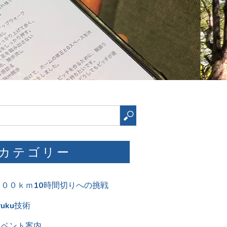
イベント案内
ウォーキングあれこれ
カプセルホテル旅
シューズレビュー
スポーツあれこれ
パーソナル パーキンソン病
ミヤジマ日本選手権への道
世界競歩チーム選手権 ローマ
受講者の声
想い
日本一周競歩で挑戦！