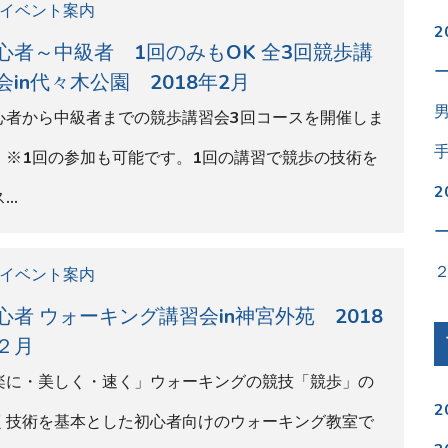
く技術を基本とした初心者向けのウォーキング教室で
2
。ウォーキング技術…
2
2
イベント案内
2
開催！初級者歓迎 論理的に学ぶ 競歩 講習
in神宮外苑 2018年3月
2
歩の基本的な動作の習得を目的としています。☆速く
2
ォーキングしたい方☆競歩を習ってみたいと考えてい
2
方☆ランニング…
2
2
イベント案内
2
の 山手線1周ウォーキング 真夜中の都心
2