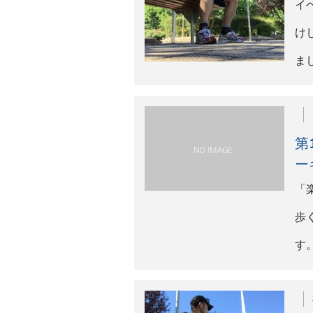
年
お
で
さ
テ
第
ッ
指