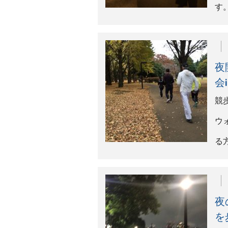
を
夜
く
う
20
週
ウ
「
歩
す