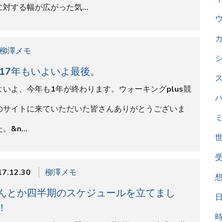
ベントがなかな多くを開催できず皆様にはご迷惑お掛
しています。とりあえず、3月までスケジュールを組み
したが、まだ…
イベント案内
11回 元五輪競歩選手から学ぶ 初心者 ウォ
キング講習会in砧公園
楽に・美しく・速く」ウォーキングの競技「競歩」の
く技術を基本とした初心者向けのウォーキング教室で
。ウォーキング技術…