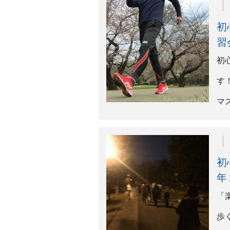
歩
す
夜
会
競
ウ
る
夜