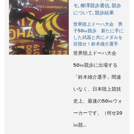
モ
,
柳澤競歩通信
,
競歩
について
,
競歩結果
世界陸上ドーハ大会 男
子50㎞競歩 新たに手に
した武器と共にメダルを
目指せ！鈴木雄介選手
世界陸上ドーハ大会
50㎞競歩に出場する
「鈴木雄介選手」間違
いなく、日本陸上競技
史上、最速の50㎞ウォ
ーカーです。（何せ20
㎞競…