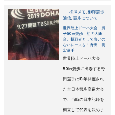
柳澤メモ
,
柳澤競歩
通信
,
競歩について
世界陸上ドーハ大会 男
子50㎞競歩 初の大舞
台、挑戦者として悔いの
ないレースを！野田 明
宏選手
世界陸上ドーハ大会
50㎞競歩に出場する野
田選手は昨年開催され
た全日本競歩高畠大会
で、当時の日本記録を
樹立して代表を決めま