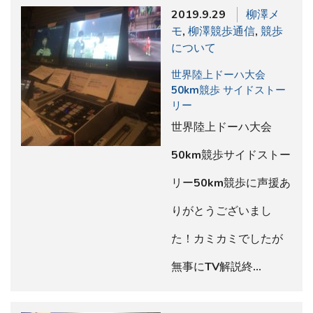
2019.9.29
柳澤メ
モ
,
柳澤競歩通信
,
競歩
について
世界陸上ドーハ大会
50km競歩 サイドストー
リー
世界陸上ドーハ大会
50km競歩サイドストー
リー50km競歩に声援あ
りがとうございまし
た！カミカミでしたが
無事にTV解説終…