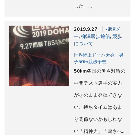
した。…
2019.9.27
柳澤メ
モ
,
柳澤競歩通信
,
競歩
について
世界陸上ドーハ大会 男
子50㎞競歩予想
50km各国の暑さ対策の
中間テスト選手の実力
がそのまま発揮できな
い。持ちタイムはあま
り関係ないかもしれな
い「精神力」「暑さへ…