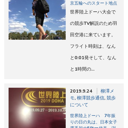
京五輪へのスタート地点
世界陸上ドーハ大会で
の競歩TV解説のため羽
田空港に来ています。
フライト時刻は、なん
と0:01発そして、なん
と1時間の…
2019.9.24
柳澤メ
モ
,
柳澤競歩通信
,
競歩
について
世界陸上ドーハ 7年振
りの日の丸は、日本女子