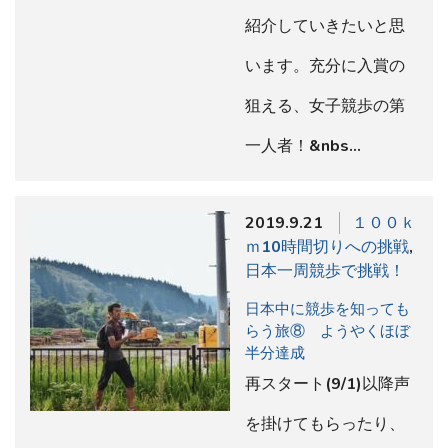
紹介していきたいと思
います。充分に入賞の
狙える、女子競歩の第
一人者！&nbs…
2019.9.21
１００ｋ
ｍ10時間切りへの挑戦
,
日本一周競歩で挑戦！
日本中に競歩を知っても
らう旅⑧ ようやくほぼ
半分達成
再スタート(9/1)以降声
を掛けてもらったり、