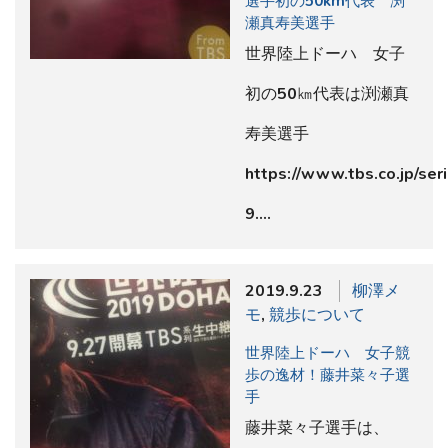
選手初の50km代表 渕
瀬真寿美選手
世界陸上ドーハ 女子
初の50㎞代表は渕瀬真
寿美選手
https://www.tbs.co.jp/seri
9.…
2019.9.23
柳澤メ
モ
,
競歩について
世界陸上ドーハ 女子競
歩の逸材！藤井菜々子選
手
藤井菜々子選手は、