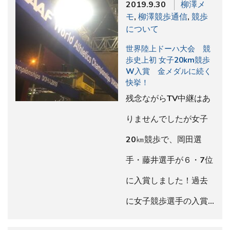
2019.9.30
柳澤メ
モ
,
柳澤競歩通信
,
競歩
について
世界陸上ドーハ大会 競
歩史上初 女子20km競歩
W入賞 金メダルに続く
快挙！
残念ながらTV中継はあ
りませんでしたが女子
20㎞競歩で、岡田選
手・藤井選手が６・7位
に入賞しました！過去
に女子競歩選手の入賞…