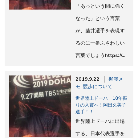
「あっという間に強く
なった」という言葉
が、藤井選手を表現す
るのに一番ふさわしい
言葉でしょうhttps://…
2019.9.22
柳澤メ
モ
,
競歩について
世界陸上ドーハ 10年振
りの入賞へ！岡田久美子
選手！！
世界陸上ドーハに出場
する、日本代表選手を