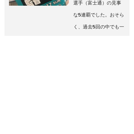
選手（富士通）の見事
な5連覇でした。おそら
く、過去5回の中でも一
番価値ある優勝だと思
います。それまでは…
2019.2.17
イベント
案内
,
柳澤メモ
競歩 日本選手権20km 本
日 ライブ中継
https://youtu.be/tY7e-
sL__IU YouTubeで中継
されます！見所は、高