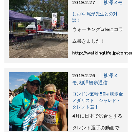
2019.2.27
柳澤メモ
しおや 尾形先生との対
談！
ウォーキングLifeにコラ
ム書きました！
http://walkinglife.jp/con
2019.2.26
柳澤メ
モ
,
柳澤競歩通信
ロンドン五輪 50㎞競歩金
メダリスト ジャレド・
タレント選手
4月に日本で試合をする
タレント選手の動画で