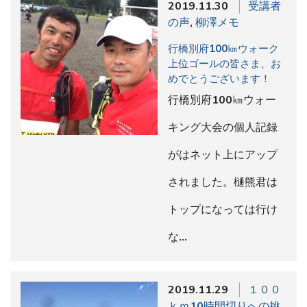
2019.11.30
受講者
の声
,
柳澤メモ
行橋別府100㎞ウォーク
上位ゴールの皆さま、お
めでとうございます！
行橋別府100㎞ウォー
キング大会の個人記録
がはネット上にアップ
されました。樋熊君は
トップになっては行け
な…
2019.11.29
１００
ｋｍ10時間切りへの挑