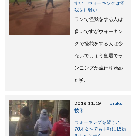
すい、ウォーキングは怪
我をし難い
ランで怪我をする人は
多いですがウォーキン
グで怪我をする人は少
ないでしょう皇居でラ
ンニングが流行り始め
た頃…
2019.11.19
aruku
技術
ウォーキングを習うと、
70才女性でも手軽に15㎞
をサッと歩く