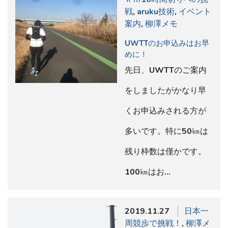
戦
,
aruku技術
,
イベント
案内
,
柳澤メモ
UWTTのお申込みはお早
めに！
先日、UWTTのご案内
をしましたがかなり早
くお申込みされる方が
多いです。特に50㎞は
残り枠数は僅かです。
100㎞はお…
2019.11.27
日本一
周競歩で挑戦！
,
柳澤メ