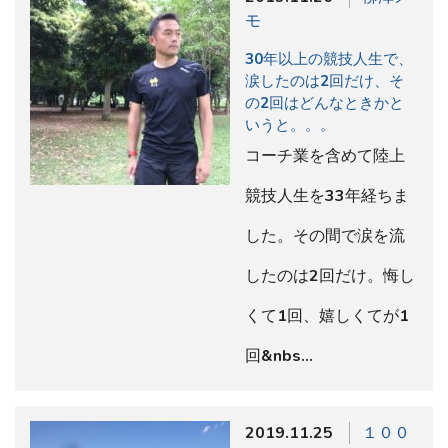
モ
30年以上の競技人生で、
涙したのは2回だけ、そ
の2回はどんなときかと
いうと。。。
コーチ業を含めて陸上
競技人生を33年経ちま
した。その間で涙を流
したのは2回だけ。悔し
くて1回、嬉しくてが1
回&nbs…
2019.11.25
１００