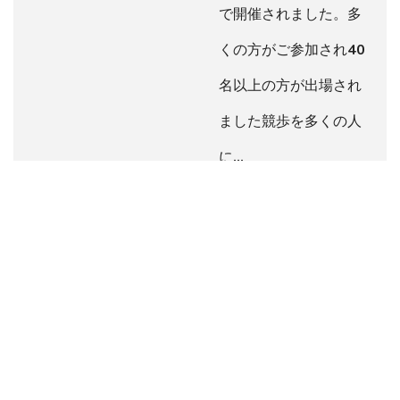
で開催されました。多
くの方がご参加され40
名以上の方が出場され
ました競歩を多くの人
に…
2019.11.13
１００
ｋｍ10時間切りへの挑
戦
,
日本一周競歩で挑
戦！
日本中に競歩を知っても
らう旅 チャリティー入
金報告
熊本で、チャリティ講