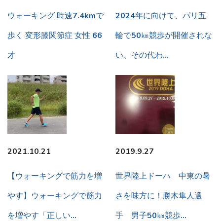
ウォーキング 時速7.4kmで
2024年に向けて、パリ五
歩く 変形膝関節症 女性 66
輪で50㎞競歩が開催されな
才
い、その代わ…
2021.10.21
2019.9.27
【ウォーキングで筋力を増
世界陸上ドーハ 中東の暑
やす】ウォーキングで筋力
さを味方に！勝木隼人選
を増やす「正しい…
手 男子50㎞競歩…