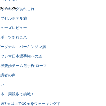
8%9d%e5%
ウォーキングあれこれ
カプセルホテル旅
シューズレビュー
スポーツあれこれ
パーソナル パーキンソン病
ミヤジマ日本選手権への道
世界競歩チーム選手権 ローマ
受講者の声
想い
日本一周競歩で挑戦！
時速7㎞以上で10㎞をウォーキングす