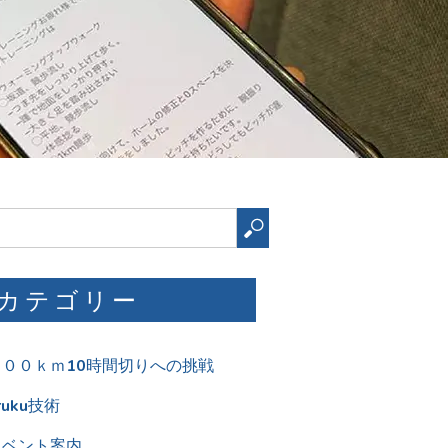
検
索
カテゴリー
１００ｋｍ10時間切りへの挑戦
ruku技術
イベント案内