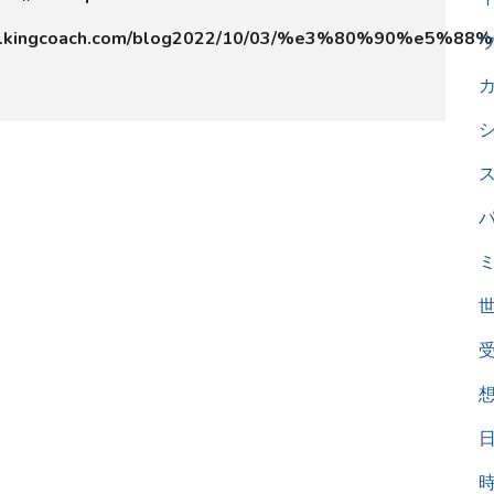
lkingcoach.com/blog2022/10/03/%e3%80%90%e5%8