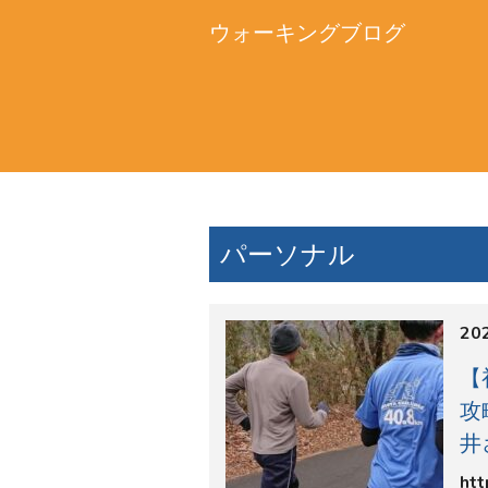
ウォーキングブログ
パーソナル
202
【
攻
井
htt