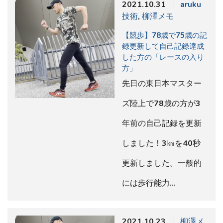
2021.10.31
aruku
技術
,
柳澤メモ
【競歩】78歳で75歳の記
録更新して自己記録達成
した方の「レースの入り
方」
先日の東日本マスター
ズ陸上で78歳の方が3
年前の自己記録を更新
しました！3㎞を40秒
更新しました。一般的
には歩行能力…
2021.10.23
柳澤メ