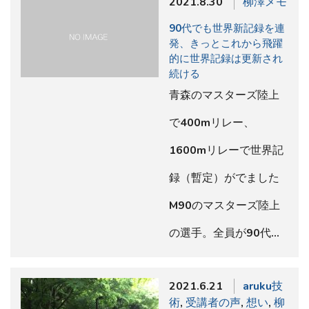
2021.8.30
柳澤メモ
90代でも世界新記録を連
発、きっとこれから飛躍
的に世界記録は更新され
続ける
青森のマスターズ陸上
で400mリレー、
1600mリレーで世界記
録（暫定）がでました
M90のマスターズ陸上
の選手。全員が90代…
2021.6.21
aruku技
術
,
受講者の声
,
想い
,
柳