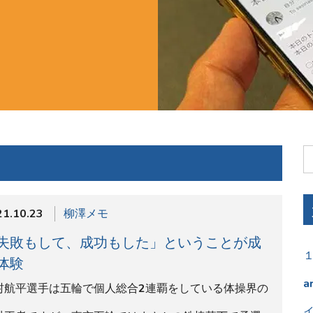
21.10.23
柳澤メモ
失敗もして、成功もした」ということが成
体験
a
村航平選手は五輪で個人総合2連覇をしている体操界の