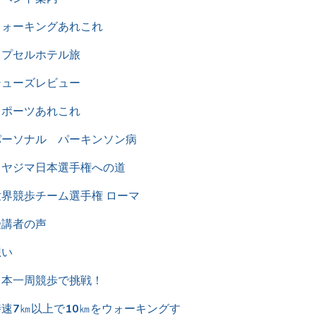
ウォーキングあれこれ
カプセルホテル旅
シューズレビュー
スポーツあれこれ
パーソナル パーキンソン病
ミヤジマ日本選手権への道
世界競歩チーム選手権 ローマ
受講者の声
想い
日本一周競歩で挑戦！
時速7㎞以上で10㎞をウォーキングす