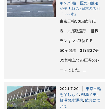
キング3位 匠の刀鍛冶
が作り上げた日本の名刀
「マルオ」
東京五輪50㎞競歩代
表 丸尾聡選手 世界
ランキング3位ＰＢ：
50㎞競歩 3時間37分
39秒輪島での圧巻のレ
ースでした。…
2021.7.20
東京五輪
を楽しもう
,
柳澤メモ
,
柳澤競歩通信
,
競歩につ
いて