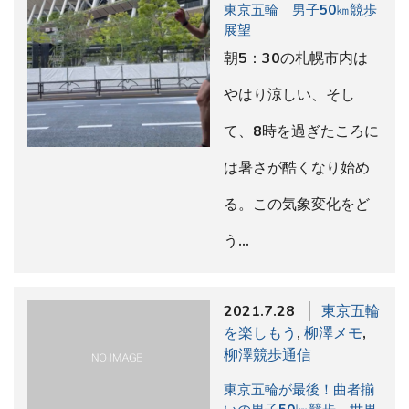
東京五輪 男子50㎞競歩
展望
朝5：30の札幌市内は
やはり涼しい、そし
て、8時を過ぎたころに
は暑さが酷くなり始め
る。この気象変化をど
う…
2021.7.28
東京五輪
を楽しもう
,
柳澤メモ
,
柳澤競歩通信
東京五輪が最後！曲者揃