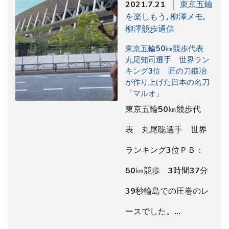
2021.7.21
東京五輪
を楽しもう
,
柳澤メモ
,
柳澤競歩通信
東京五輪50㎞競歩代表
丸尾知司選手 世界ラン
キング3位 匠の刀鍛冶
が作り上げた日本の名刀
「マルオ」
東京五輪50㎞競歩代
表 丸尾聡選手 世界
ランキング3位ＰＢ：
50㎞競歩 3時間37分
39秒輪島での圧巻のレ
ースでした。…