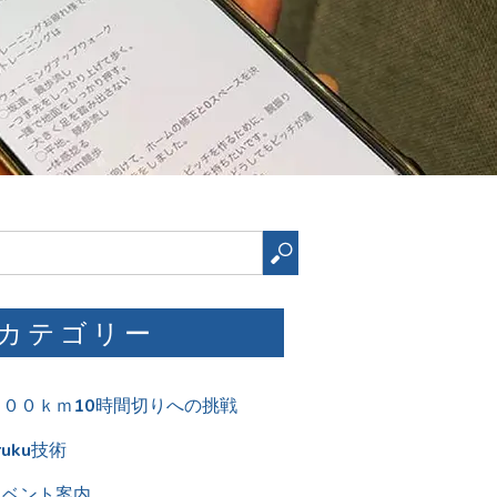
検
索
カテゴリー
１００ｋｍ10時間切りへの挑戦
ruku技術
イベント案内