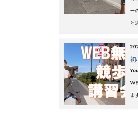
ー
と
202
初
Y
W
ま