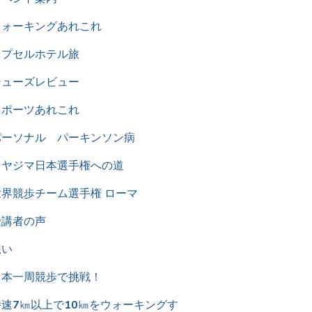
ウォーキングあれこれ
カプセルホテル旅
シューズレビュー
スポーツあれこれ
パーソナル パーキンソン病
ミヤジマ日本選手権への道
世界競歩チーム選手権 ローマ
受講者の声
想い
日本一周競歩で挑戦！
時速7㎞以上で10㎞をウォーキングす