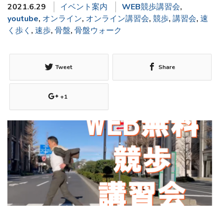
2021.6.29
イベント案内
WEB競歩講習会
,
youtube
,
オンライン
,
オンライン講習会
,
競歩
,
講習会
,
速
く歩く
,
速歩
,
骨盤
,
骨盤ウォーク
Tweet
Share
+1