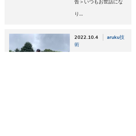
告＞いつもお世話にな
り…
2022.10.4
aruku技
術
#エクストリームウォー
ク 100kmウォークで歩
き方で気を付けたいの
は、弾むように歩かない
こと。
100㎞を仮に1歩1mで
歩いたとしたら10万歩
必要になります。ただ
実際には1歩1mはほぼ