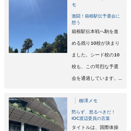
モ
激闘！箱根駅伝予選会に
想う
箱根駅伝本戦へ駒を進
める残り10校が決まり
ました。シード校の10
校も、この苛烈な予選
会を通過しています。…
柳澤メモ
黙らず、怒るべきだ！
IOC渡辺委員の言葉
タイトルは、国際体操