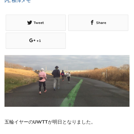
内
,
柳澤メモ
Tweet
Share
+1
五輪イヤーのUWTTが明日となりました。