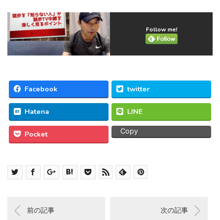
Follow me!
Facebook
twitter
Hatena
LINE
Copy
Pocket
前の記事
次の記事