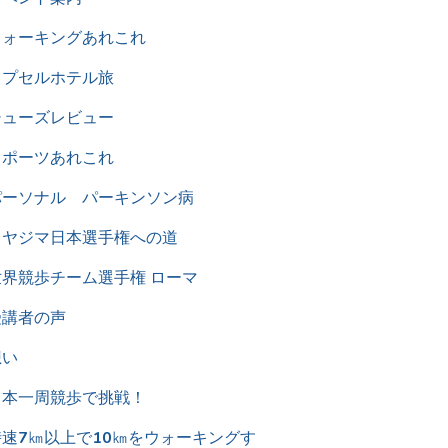
ウォーキングあれこれ
カプセルホテル旅
シューズレビュー
スポーツあれこれ
パーソナル パーキンソン病
ミヤジマ日本選手権への道
世界競歩チーム選手権 ローマ
受講者の声
想い
日本一周競歩で挑戦！
時速7㎞以上で10㎞をウォーキングす