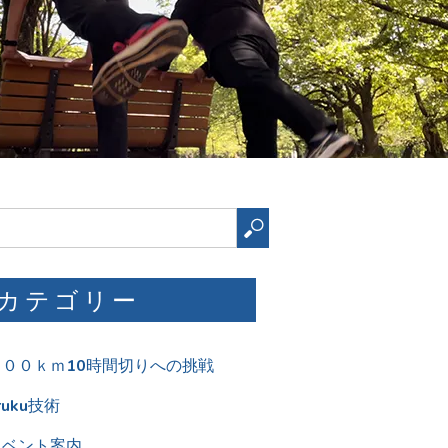
検
索
カテゴリー
１００ｋｍ10時間切りへの挑戦
ruku技術
イベント案内