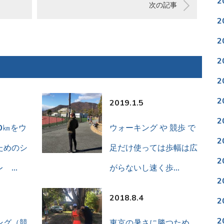
2
次の記事
2
2
2
2
2
2019.1.5
2
0㎞をウ
ウォーキング や 競歩 で
2
ためのシ
足だけ使っては歩幅は広
2
レ …
がらないし速く歩…
2
2018.8.4
2
2
ング（競
東京の暑さに勝つため、