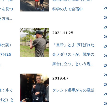
2
？を見つ
科学の力で合宿中
2
る方法…
2
2021.11.25
2
非公認）
「皇帝」とまで呼ばれた
2
7分25
金メダリストが、戦争の
2
…
舞台に立つ、という現…
2
2
2019.4.7
2
速く歩く
タレント選手からの電話
2
けど）と
2