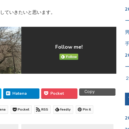
していきたいと思います。
Follow me!
Copy
Hatena
Pocket
ena
Pocket
RSS
feedly
Pin it
2