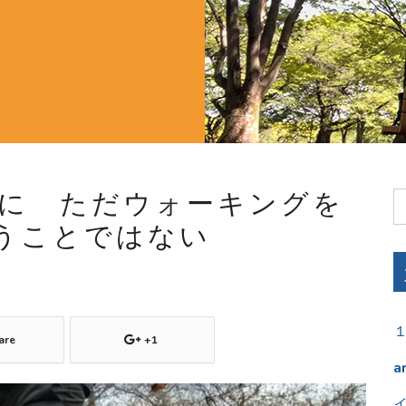
めに ただウォーキングを
うことではない
are
+1
a