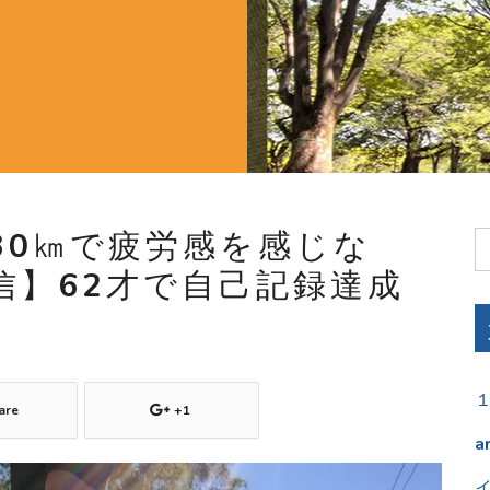
30㎞で疲労感を感じな
信】62才で自己記録達成
are
+1
a