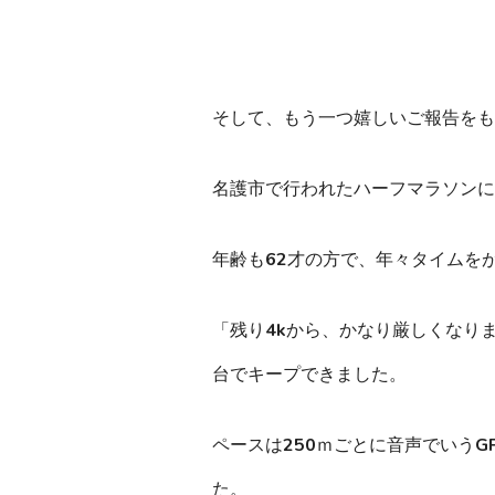
そして、もう一つ嬉しいご報告をも
名護市で行われたハーフマラソンに
年齢も62才の方で、年々タイムを
「残り4kから、かなり厳しくなり
台でキープできました。
ペースは250ｍごとに音声でいうG
た。