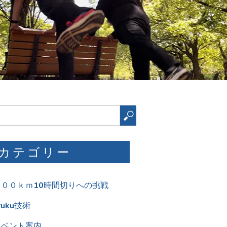
検
索
カテゴリー
１００ｋｍ10時間切りへの挑戦
ruku技術
イベント案内