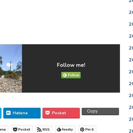
2
2
2
2
2
2
Follow me!
2
2
2
2
Copy
Hatena
Pocket
2
ena
Pocket
RSS
feedly
Pin it
2