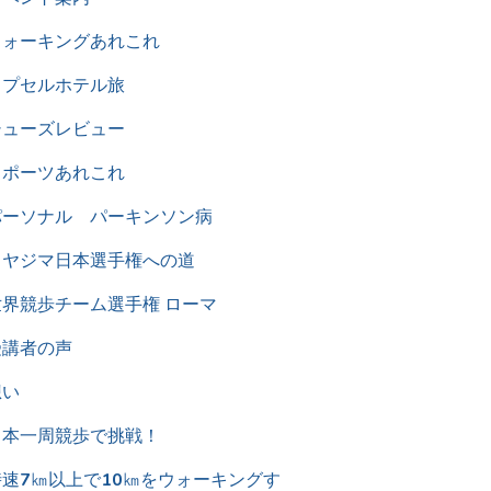
ウォーキングあれこれ
カプセルホテル旅
シューズレビュー
スポーツあれこれ
パーソナル パーキンソン病
ミヤジマ日本選手権への道
世界競歩チーム選手権 ローマ
受講者の声
想い
日本一周競歩で挑戦！
時速7㎞以上で10㎞をウォーキングす