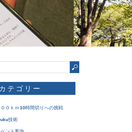
検
索
カテゴリー
１００ｋｍ10時間切りへの挑戦
ruku技術
イベント案内