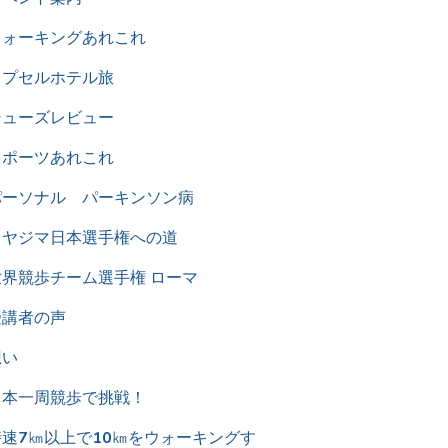
ウォーキングあれこれ
カプセルホテル旅
シューズレビュー
スポーツあれこれ
パーソナル パーキンソン病
ミヤジマ日本選手権への道
世界競歩チーム選手権 ローマ
受講者の声
想い
日本一周競歩で挑戦！
時速7㎞以上で10㎞をウォーキングす