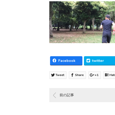
Facebook
twitter
Tweet
Share
+1
Hat
前の記事