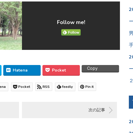
Follow me!
Copy
Hatena
Pocket
ena
Pocket
RSS
feedly
Pin it
次の記事
2