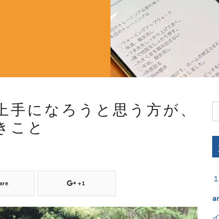
上手になろうと思う方が、
きこと
are
+1
a