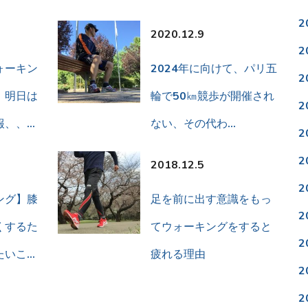
2
2020.12.9
2
ォーキン
2024年に向けて、パリ五
2
。明日は
輪で50㎞競歩が開催され
2
報、、…
ない、その代わ…
2
2
2018.12.5
2
ング】膝
足を前に出す意識をもっ
2
くするた
てウォーキングをすると
2
たいこ…
疲れる理由
2
2