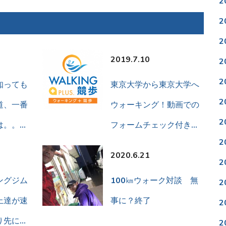
2
2
2
2019.7.10
2
2
知っても
東京大学から東京大学へ
2
道、一番
ウォーキング！動画での
2
は。。…
フォームチェック付き…
2
2020.6.21
2
ングジム
100㎞ウォーク対談 無
2
上達が速
事に？終了
2
り先に…
2