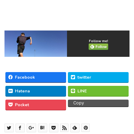
Follow me!
Facebook
twitter
Hatena
LINE
Copy
Pocket