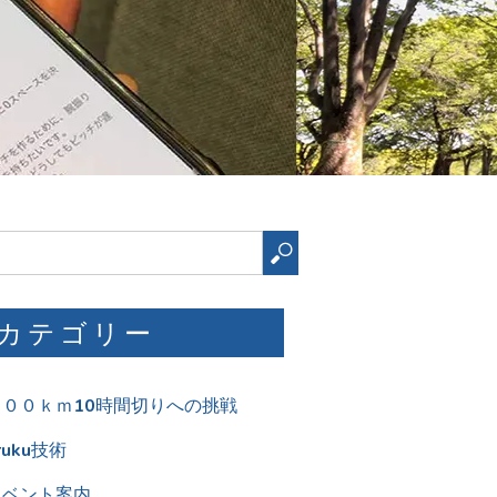
検
索
カテゴリー
１００ｋｍ10時間切りへの挑戦
ruku技術
イベント案内