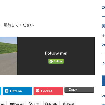
、期待してください
Follow me!
Copy
Hatena
Pocket
2
ena
Pocket
RSS
feedly
Pin it