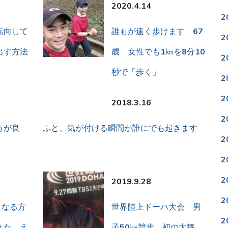
2020.4.14
2
転向して
誰もが速く歩けます 67
2
出す方法
歳 女性でも1㎞を8分10
2
秒で「歩く」
2
2
2018.3.16
2
方が良
ふと、気が付ける瞬間が誰にでも起きます
2
2
2
2019.9.28
2
痛くなる方
世界陸上ドーハ大会 男
2
きた、え
子50㎞競歩 初の大舞