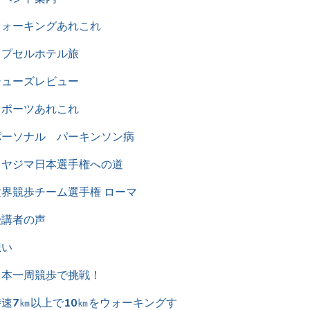
ウォーキングあれこれ
カプセルホテル旅
シューズレビュー
スポーツあれこれ
パーソナル パーキンソン病
ミヤジマ日本選手権への道
世界競歩チーム選手権 ローマ
受講者の声
想い
日本一周競歩で挑戦！
時速7㎞以上で10㎞をウォーキングす