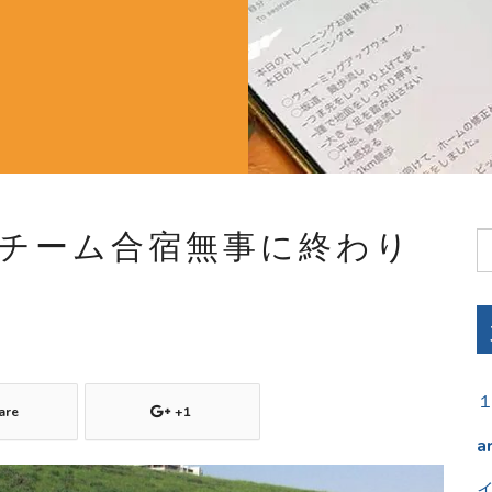
ルチーム合宿無事に終わり
are
+1
a