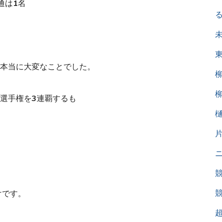
通は1名
本当に大変なことでした。
本選手権を3連覇するも
けです。