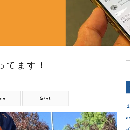
ってます！
are
+1
a