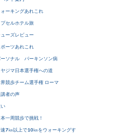
ウォーキングあれこれ
カプセルホテル旅
シューズレビュー
スポーツあれこれ
パーソナル パーキンソン病
ミヤジマ日本選手権への道
世界競歩チーム選手権 ローマ
受講者の声
想い
日本一周競歩で挑戦！
時速7㎞以上で10㎞をウォーキングす