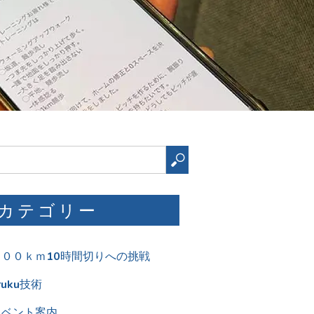
検
索
カテゴリー
１００ｋｍ10時間切りへの挑戦
ruku技術
イベント案内