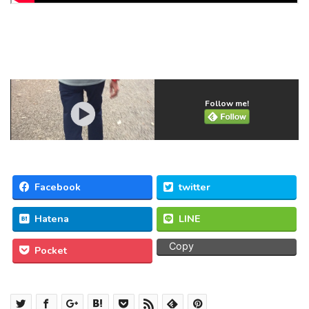
Follow me!
Facebook
twitter
Hatena
LINE
Copy
Pocket