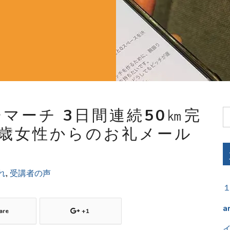
マーチ 3日間連続50㎞完
7歳女性からのお礼メール
れ
,
受講者の声
a
are
+1