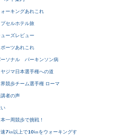
ウォーキングあれこれ
カプセルホテル旅
シューズレビュー
スポーツあれこれ
パーソナル パーキンソン病
ミヤジマ日本選手権への道
世界競歩チーム選手権 ローマ
受講者の声
想い
日本一周競歩で挑戦！
時速7㎞以上で10㎞をウォーキングす