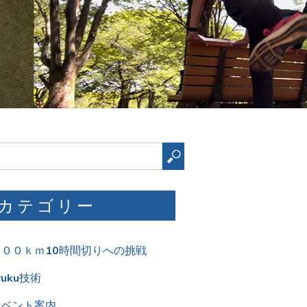
検
索
カテゴリー
１００ｋｍ10時間切りへの挑戦
ruku技術
イベント案内