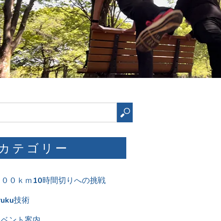
検
索
カテゴリー
１００ｋｍ10時間切りへの挑戦
ruku技術
イベント案内