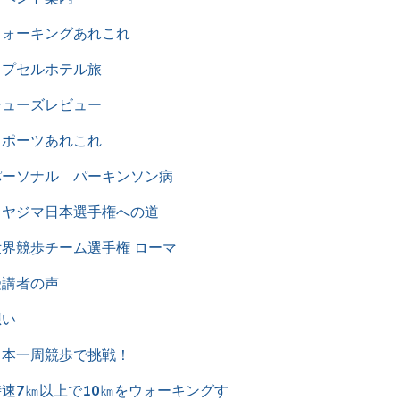
ウォーキングあれこれ
カプセルホテル旅
シューズレビュー
スポーツあれこれ
パーソナル パーキンソン病
ミヤジマ日本選手権への道
世界競歩チーム選手権 ローマ
受講者の声
想い
日本一周競歩で挑戦！
時速7㎞以上で10㎞をウォーキングす