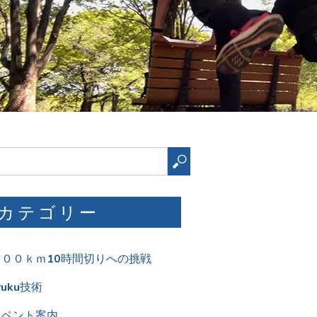
検
索
カテゴリー
１００ｋｍ10時間切りへの挑戦
ruku技術
イベント案内