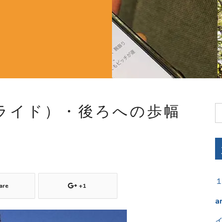
ライド）・後ろへの歩幅
are
+1
a