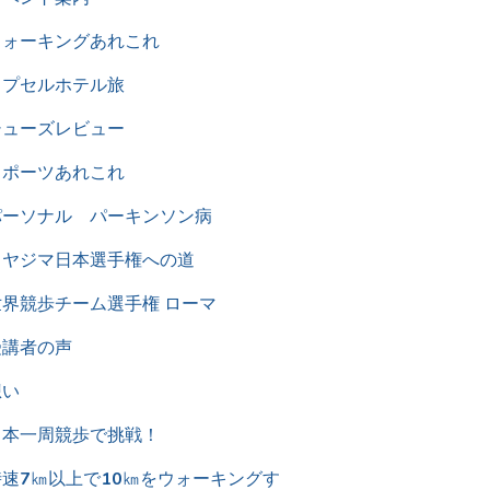
ウォーキングあれこれ
カプセルホテル旅
シューズレビュー
スポーツあれこれ
パーソナル パーキンソン病
ミヤジマ日本選手権への道
世界競歩チーム選手権 ローマ
受講者の声
想い
日本一周競歩で挑戦！
時速7㎞以上で10㎞をウォーキングす