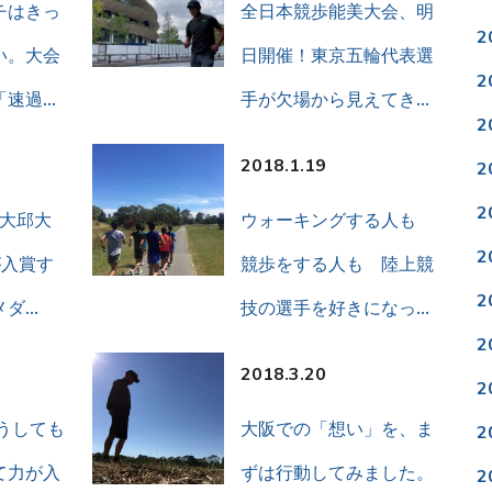
チはきっ
全日本競歩能美大会、明
2
い。大会
日開催！東京五輪代表選
2
「速過…
手が欠場から見えてき…
2
2018.1.19
2
2
上大邱大
ウォーキングする人も
2
が入賞す
競歩をする人も 陸上競
2
メダ…
技の選手を好きになっ…
2
2018.3.20
2
うしても
大阪での「想い」を、ま
2
て力が入
ずは行動してみました。
2