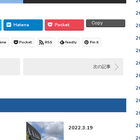
2
2
Copy
Hatena
Pocket
2
2
ena
Pocket
RSS
feedly
Pin it
2
2
次の記事
2
2
2
2
2
2022.3.19
2