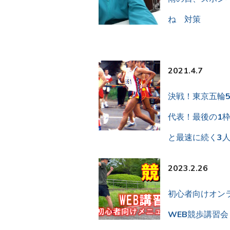
ね 対策
2021.4.7
決戦！東京五輪5
代表！最後の1
と最速に続く3人
2023.2.26
初心者向けオン
WEB競歩講習