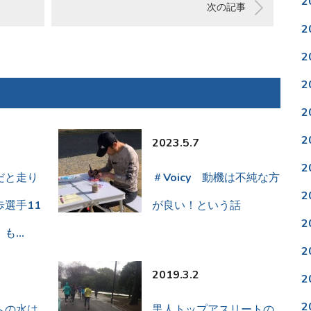
2
次の記事
2
2
2
2
2
2023.5.7
2
だと走り
＃Voicy 動機は不純な方
2
選手11
が良い！という話
2
」も…
2
2019.3.2
2
2
への水は
黒人トップアスリートの