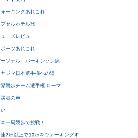
ウォーキングあれこれ
カプセルホテル旅
シューズレビュー
スポーツあれこれ
パーソナル パーキンソン病
ミヤジマ日本選手権への道
世界競歩チーム選手権 ローマ
受講者の声
想い
日本一周競歩で挑戦！
時速7㎞以上で10㎞をウォーキングす