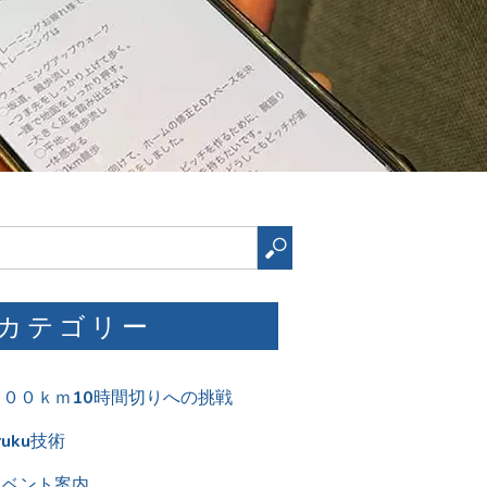
検
索
カテゴリー
１００ｋｍ10時間切りへの挑戦
ruku技術
イベント案内