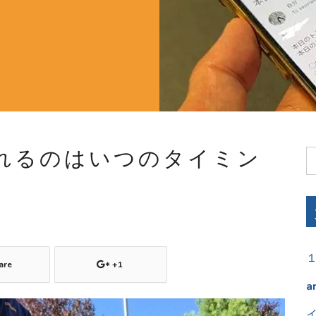
れるのはいつのタイミン
are
+1
a