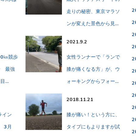
2
走りの秘密、東京マラソ
2
ンが変えた景色から見…
2
2021.9.2
2
0㎞競歩
女性ランナーで「ランで
2
枠 最強
膝が痛くなる方」が、ウ
2
目…
ォーキングからフォー…
2
2
2018.11.21
2
ライン
膝が痛い！という方に、
2
会 3月
タイプにもよりますが試
2