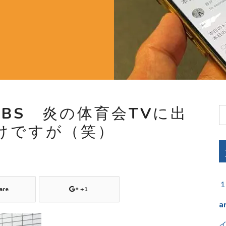
TBS 炎の体育会TVに出
けですが（笑）
are
+1
a