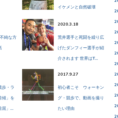
2
イケメンと自然破壊
2
2
2020.3.18
2
は不純な方
荒井選手と死闘を繰り広
2
話
げたダンフィー選手が紹
2
介されます 世界はT…
2
2017.9.27
2
2
競歩・ラ
初心者こそ ウォーキン
2
前傾」を
グ・競歩で、動画を撮り
2
前屈」…
たい理由
2