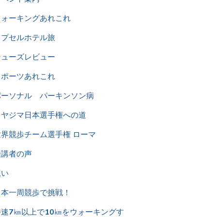
ウォーキングあれこれ
カプセルホテル旅
シューズレビュー
スポーツあれこれ
パーソナル パーキンソン病
ミヤジマ日本選手権への道
世界競歩チーム選手権 ローマ
受講者の声
想い
日本一周競歩で挑戦！
時速7㎞以上で10㎞をウォーキングす