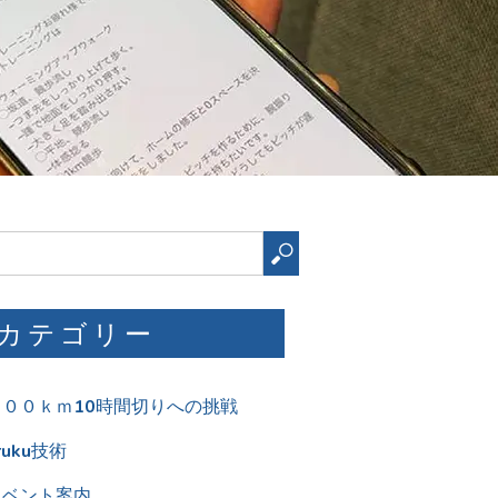
検
索
カテゴリー
１００ｋｍ10時間切りへの挑戦
ruku技術
イベント案内