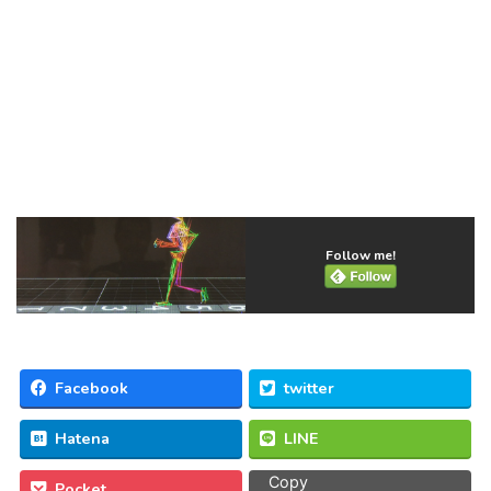
Follow me!
Facebook
twitter
Hatena
LINE
Copy
Pocket