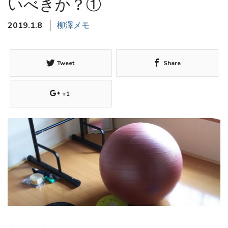
いべきか？①
2019.1.8
柳澤メモ
Tweet
Share
+1