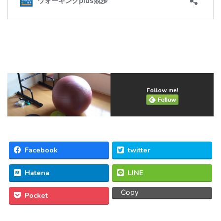
Follow me!
Facebook
twitter
Hatena
LINE
Copy
Pocket