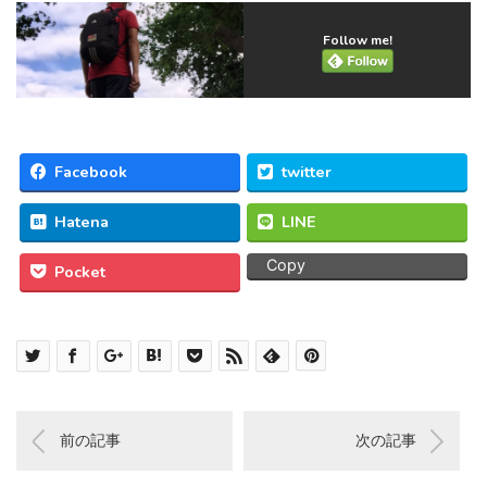
Follow me!
Facebook
twitter
Hatena
LINE
Copy
Pocket
前の記事
次の記事