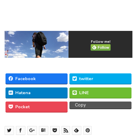
Follow me!
Facebook
twitter
Hatena
LINE
Copy
Pocket