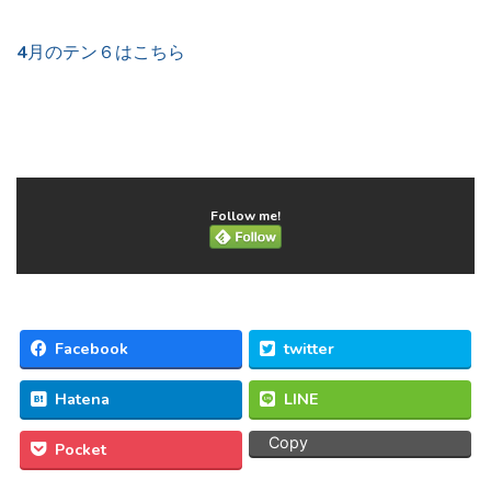
4月のテン６はこちら
Follow me!
Facebook
twitter
Hatena
LINE
Copy
Pocket