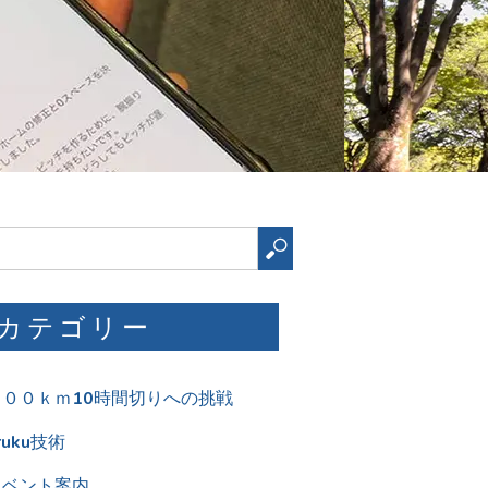
検
索
カテゴリー
１００ｋｍ10時間切りへの挑戦
ruku技術
イベント案内