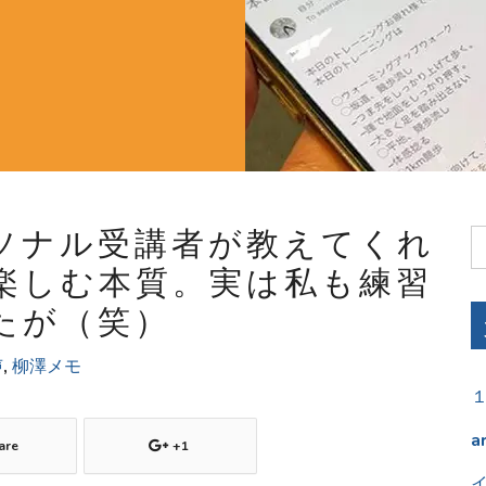
ソナル受講者が教えてくれ
楽しむ本質。実は私も練習
たが（笑）
声
,
柳澤メモ
a
are
+1