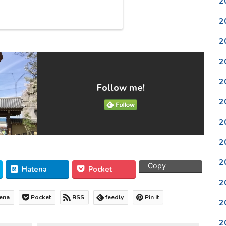
2
2
2
2
2
Follow me!
2
2
2
2
Copy
Hatena
Pocket
2
ena
Pocket
RSS
feedly
Pin it
2
2