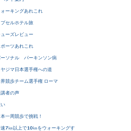
ウォーキングあれこれ
カプセルホテル旅
シューズレビュー
スポーツあれこれ
パーソナル パーキンソン病
ミヤジマ日本選手権への道
世界競歩チーム選手権 ローマ
受講者の声
想い
日本一周競歩で挑戦！
時速7㎞以上で10㎞をウォーキングす