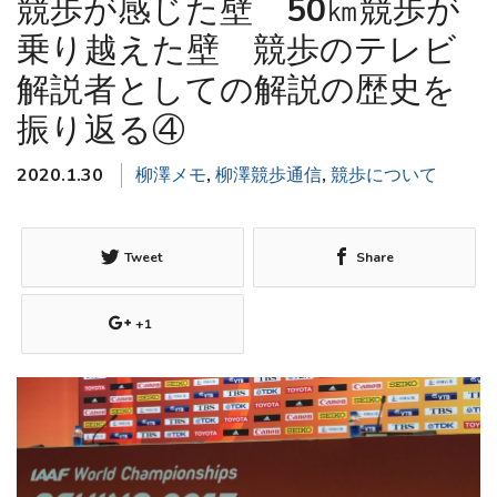
競歩が感じた壁 50㎞競歩が
乗り越えた壁 競歩のテレビ
解説者としての解説の歴史を
振り返る④
2020.1.30
柳澤メモ
,
柳澤競歩通信
,
競歩について
Tweet
Share
+1