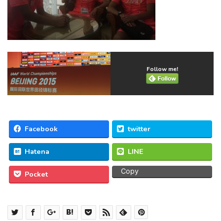
Follow me!
Facebook
twitter
Hatena
LINE
Copy
Pocket