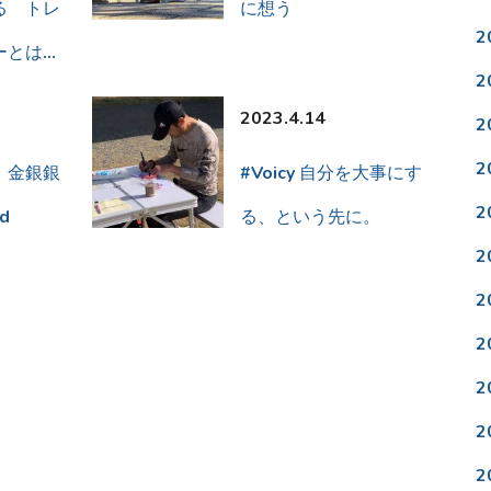
る トレ
に想う
2
ーとは…
2
2023.4.14
2
2
、金銀銀
#Voicy 自分を大事にす
2
d
る、という先に。
2
2
2
2
2
2