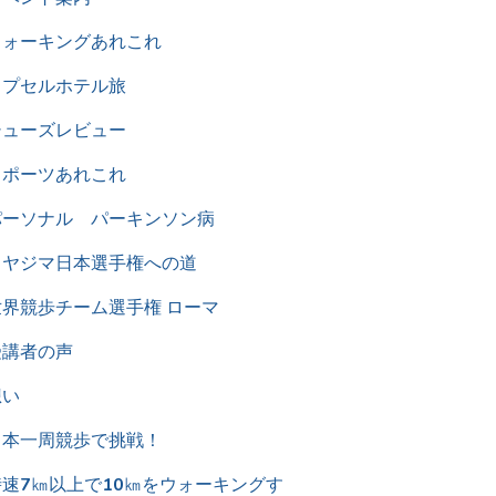
ウォーキングあれこれ
カプセルホテル旅
シューズレビュー
スポーツあれこれ
パーソナル パーキンソン病
ミヤジマ日本選手権への道
世界競歩チーム選手権 ローマ
受講者の声
想い
日本一周競歩で挑戦！
時速7㎞以上で10㎞をウォーキングす