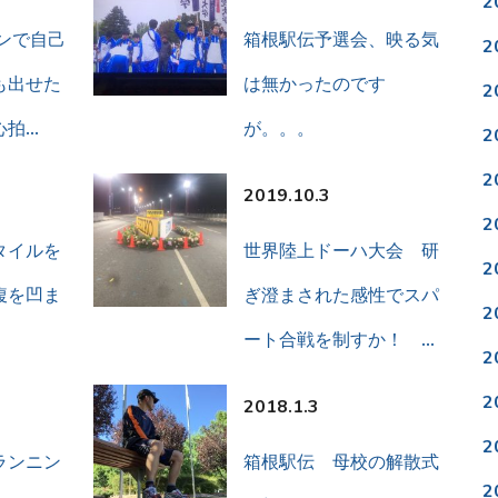
2
ンで自己
箱根駅伝予選会、映る気
2
も出せた
は無かったのです
2
心拍…
が。。。
2
2
2019.10.3
2
タイルを
世界陸上ドーハ大会 研
2
腹を凹ま
ぎ澄まされた感性でスパ
2
ート合戦を制すか！ …
2
2
2018.1.3
2
ランニン
箱根駅伝 母校の解散式
2