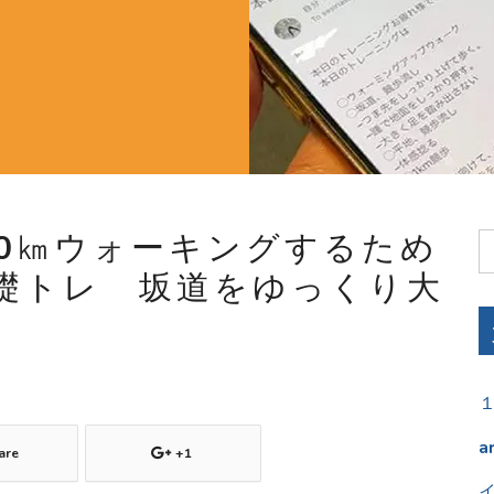
10㎞ウォーキングするため
礎トレ 坂道をゆっくり大
a
are
+1