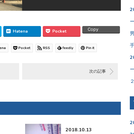
Copy
Hatena
Pocket
ena
Pocket
RSS
feedly
Pin it
次の記事
2
2018.10.13