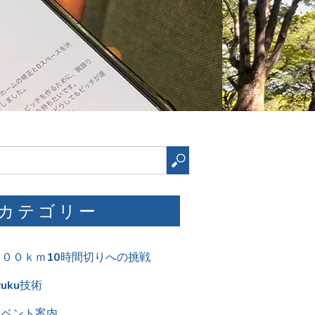
検
索
カテゴリー
１００ｋｍ10時間切りへの挑戦
ruku技術
イベント案内