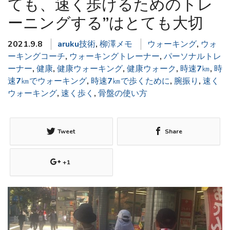
ても、速く歩けるためのトレ
ーニングする”はとても大切
2021.9.8
aruku技術
,
柳澤メモ
ウォーキング
,
ウォ
ーキングコーチ
,
ウォーキングトレーナー
,
パーソナルトレ
ーナー
,
健康
,
健康ウォーキング
,
健康ウォーク
,
時速7㎞
,
時
速7㎞でウォーキング
,
時速7㎞で歩くために
,
腕振り
,
速く
ウォーキング
,
速く歩く
,
骨盤の使い方
Tweet
Share
+1