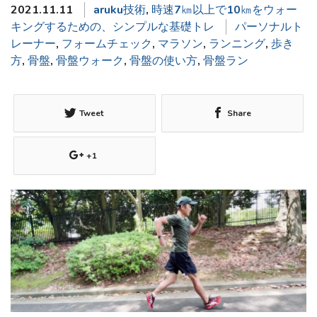
2021.11.11
aruku技術
,
時速7㎞以上で10㎞をウォー
キングするための、シンプルな基礎トレ
パーソナルト
レーナー
,
フォームチェック
,
マラソン
,
ランニング
,
歩き
方
,
骨盤
,
骨盤ウォーク
,
骨盤の使い方
,
骨盤ラン
Tweet
Share
+1