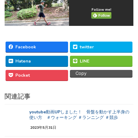
Follow me!
Facebook
twitter
Hatena
LINE
Copy
Pocket
関連記事
youtube動画UPしました！ 骨盤を動かす上半身の
使い方 ＃ウォーキング ＃ランニング ＃競歩
2023年5月31日