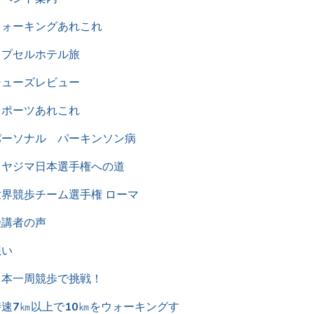
ウォーキングあれこれ
カプセルホテル旅
シューズレビュー
スポーツあれこれ
パーソナル パーキンソン病
ミヤジマ日本選手権への道
世界競歩チーム選手権 ローマ
受講者の声
想い
日本一周競歩で挑戦！
時速7㎞以上で10㎞をウォーキングす