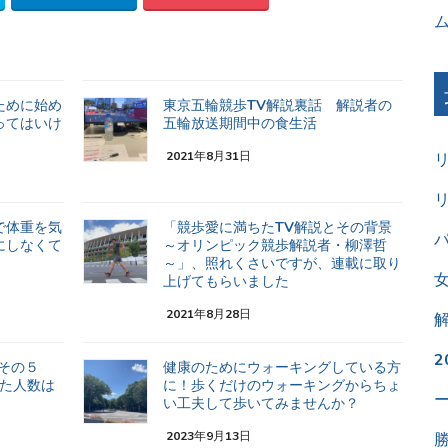
ために始め
東京五輪競歩TV解説裏話 解説者の
ってはいけ
五輪放送期間中の食生活
2021年8月31日
で体重を気
「競歩愛に満ちたTV解説とその背景
パ
にしなくて
～オリンピック競歩解説者・柳澤哲
～」、照れくさいですが、連載に取り
上げてもらいました
2021年8月28日
 その５
健康のためにウォーキングしている方
した人数は
に！歩くだけのウォーキングからちょ
い工夫して歩いてみませんか？
2023年9月13日