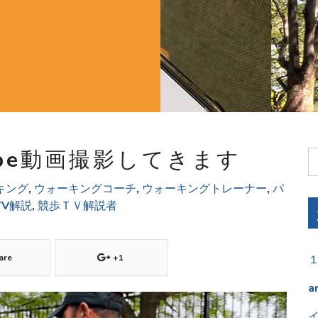
ube動画撮影してきます
キング
,
ウォーキングコーチ
,
ウォーキングトレーナー
,
パ
TV解説
,
競歩ＴＶ解説者
are
+1
a