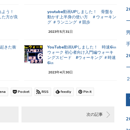
入れよう！
youtube動画UPしました！ 骨盤を
した方が良
動かす上半身の使い方 ＃ウォーキン
グ ＃ランニング ＃競歩
2023年5月31日
、起きた衝
YouTube動画UPしました！ 時速6㎞
ウォーク 初心者向け入門編ウォーキ
ングスピード #ウォーキング ＃時速
6㎞
2023年4月30日
ena
Pocket
RSS
feedly
Pin it
次の記事
2