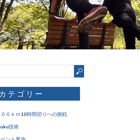
検
索
カテゴリー
１００ｋｍ10時間切りへの挑戦
ruku技術
イベント案内