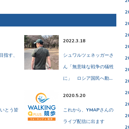
2
2
2
2
2022.3.18
2
を目指す、
シュワルツェネッガーさ
2
ん「無意味な戦争の犠牲
2
に」 ロシア国民へ動…
2
2
2020.5.20
2
いとう皆
これから、YMAPさんの
2
ライブ配信に出ます
2