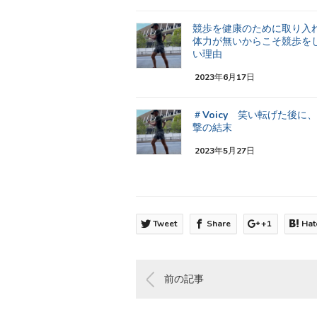
競歩を健康のために取り
体力が無いからこそ競歩を
い理由
2023年6月17日
＃Voicy 笑い転げた後に
撃の結末
2023年5月27日
Tweet
Share
+1
Hat
前の記事