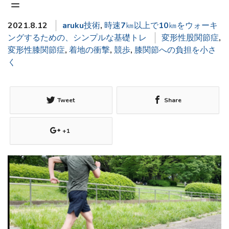
＝
2021.8.12
aruku技術
,
時速7㎞以上で10㎞をウォーキ
ングするための、シンプルな基礎トレ
変形性股関節症
,
変形性膝関節症
,
着地の衝撃
,
競歩
,
膝関節への負担を小さ
く
Tweet
Share
+1