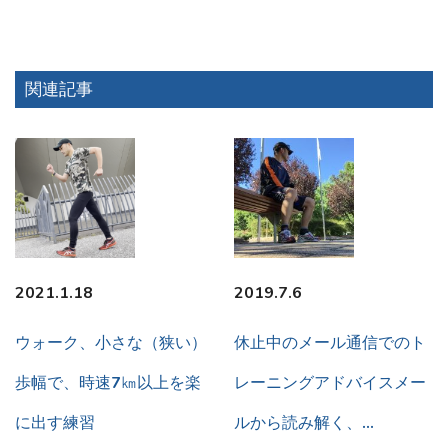
関連記事
2021.1.18
2019.7.6
ウォーク、小さな（狭い）
休止中のメール通信でのト
歩幅で、時速7㎞以上を楽
レーニングアドバイスメー
に出す練習
ルから読み解く、…