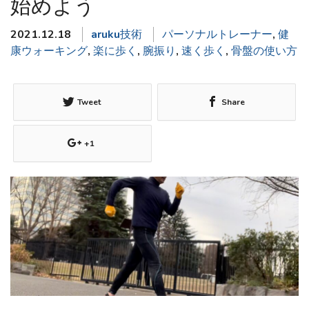
始めよう
2021.12.18
aruku技術
パーソナルトレーナー
,
健
康ウォーキング
,
楽に歩く
,
腕振り
,
速く歩く
,
骨盤の使い方
Tweet
Share
+1