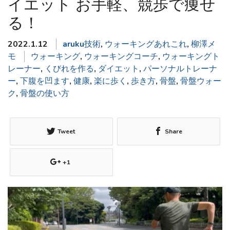
イエット お手軽、競歩で痩せ
る！
2022.1.12
aruku技術
,
ウォーキングあれこれ
,
柳澤メ
モ
ウォーキング
,
ウォーキングコーチ
,
ウォーキングト
レーナー
,
くびれを作る
,
ダイエット
,
パーソナルトレーナ
ー
,
下腹を凹ます
,
健康
,
楽に歩く
,
歩き方
,
骨盤
,
骨盤ウォー
ク
,
骨盤の使い方
Tweet
Share
+1