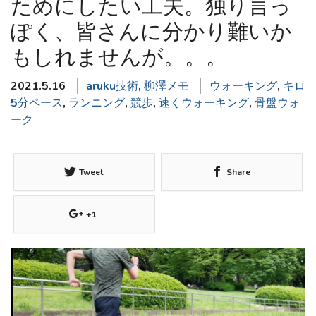
ためにしたい工夫。独り言っ
ぽく、皆さんに分かり難いか
もしれませんが。。。
2021.5.16
aruku技術
,
柳澤メモ
ウォーキング
,
キロ
5分ペース
,
ランニング
,
競歩
,
速くウォーキング
,
骨盤ウォ
ーク
Tweet
Share
+1